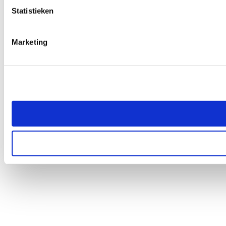
Statistieken
Marketing