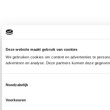
Deze website maakt gebruik van cookies
We gebruiken cookies om content en advertenties te personal
adverteren en analyse. Deze partners kunnen deze gegevens 
Toestemmingsselectie
Noodzakelijk
Voorkeuren